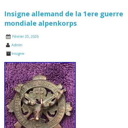
Insigne allemand de la 1ere guerre
mondiale alpenkorps
Février 25, 2026
Admin
Insigne