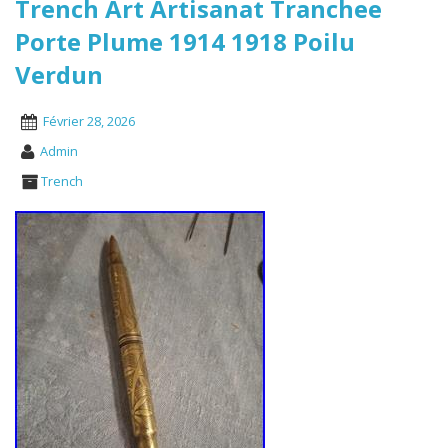
Trench Art Artisanat Tranchee
Porte Plume 1914 1918 Poilu
Verdun
Février 28, 2026
Admin
Trench