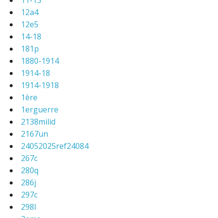
11-13
12a4
12e5
14-18
181p
1880-1914
1914-18
1914-1918
1ère
1erguerre
2138milid
2167un
24052025ref24084
267c
280q
286j
297c
298l