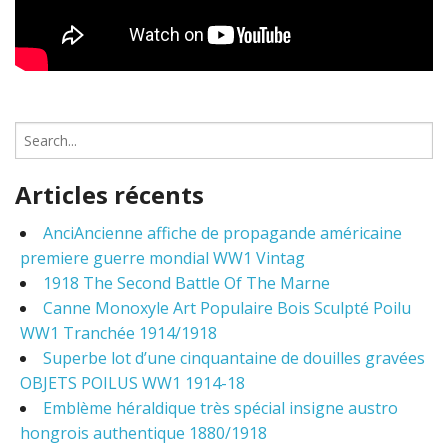
S
e
a
Articles récents
r
c
AnciAncienne affiche de propagande américaine
h
premiere guerre mondial WW1 Vintag
f
o
1918 The Second Battle Of The Marne
r
Canne Monoxyle Art Populaire Bois Sculpté Poilu
:
WW1 Tranchée 1914/1918
Superbe lot d’une cinquantaine de douilles gravées
OBJETS POILUS WW1 1914-18
Emblème héraldique très spécial insigne austro
hongrois authentique 1880/1918