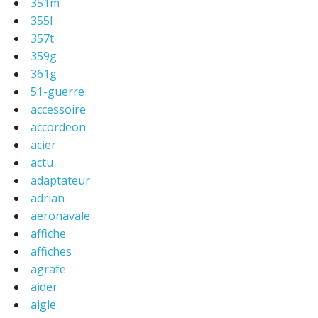
351m
355l
357t
359g
361g
51-guerre
accessoire
accordeon
acier
actu
adaptateur
adrian
aeronavale
affiche
affiches
agrafe
aider
aigle