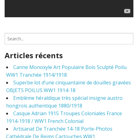
S
e
a
Articles récents
r
c
Canne Monoxyle Art Populaire Bois Sculpté Poilu
h
WW1 Tranchée 1914/1918
f
o
Superbe lot d’une cinquantaine de douilles gravées
r
OBJETS POILUS WW1 1914-18
:
Emblème héraldique très spécial insigne austro
hongrois authentique 1880/1918
Casque Adrian 1915 Troupes Coloniales France
1914-1918 / WW1 French Colonial
Artisanat De Tranchée 14-18 Porte-Photos
Cathédrale De Reims Cartouches WW1