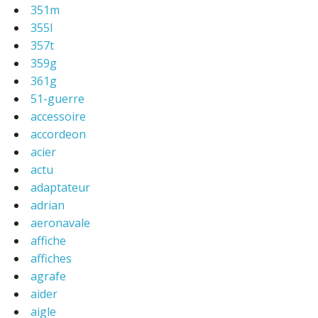
351m
355l
357t
359g
361g
51-guerre
accessoire
accordeon
acier
actu
adaptateur
adrian
aeronavale
affiche
affiches
agrafe
aider
aigle