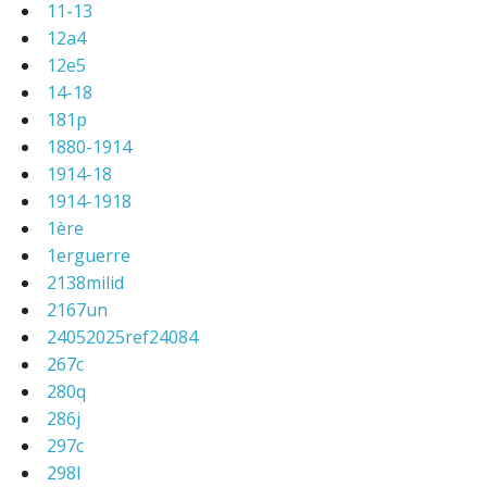
11-13
12a4
12e5
14-18
181p
1880-1914
1914-18
1914-1918
1ère
1erguerre
2138milid
2167un
24052025ref24084
267c
280q
286j
297c
298l