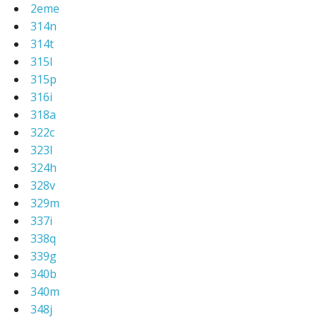
2eme
314n
314t
315l
315p
316i
318a
322c
323l
324h
328v
329m
337i
338q
339g
340b
340m
348j