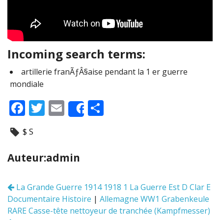
Incoming search terms:
artillerie franÃƒÂ§aise pendant la 1 er guerre
mondiale
F
T
E
P
Share
ac
w
m
ar
$ S
e
itt
ai
ta
b
er
l
g
Auteur:admin
o
er
o
La Grande Guerre 1914 1918 1 La Guerre Est D Clar E
Navigation
k
Documentaire Histoire
|
Allemagne WW1 Grabenkeule
des
articles
RARE Casse-tête nettoyeur de tranchée (Kampfmesser)