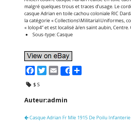
malgré quelques trous et traces d’usage. Le cord
casque Adrian en toile cachou coloniale RIC Dardan
la catégorie « Collections\Militaria\Uniformes, 
« lolop4″ et est localisé à/en saint aubin, Centre.
Sous-type: Casque
F
T
E
P
Share
ac
w
m
ar
$ S
e
itt
ai
ta
b
er
l
g
Auteur:admin
o
er
o
Casque Adrian Fr Mle 1915 De Poilu Infanterie
Navigation
k
des