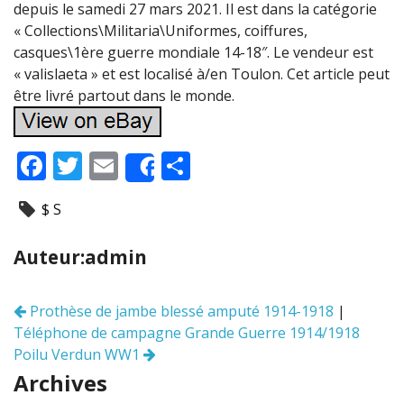
depuis le samedi 27 mars 2021. Il est dans la catégorie
« Collections\Militaria\Uniformes, coiffures,
casques\1ère guerre mondiale 14-18″. Le vendeur est
« valislaeta » et est localisé à/en Toulon. Cet article peut
être livré partout dans le monde.
F
T
E
P
Share
ac
w
m
ar
$ S
e
itt
ai
ta
b
er
l
g
Auteur:admin
o
er
o
Prothèse de jambe blessé amputé 1914-1918
|
Navigation
k
Téléphone de campagne Grande Guerre 1914/1918
des
articles
Poilu Verdun WW1
Archives