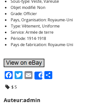
Sous-type: Veste, Vareuse
Objet modifié: Non
Grade: Officier
Pays, Organisation: Royaume-Uni
Type: Vêtement, Uniforme
Service: Armée de terre
Période: 1914-1918
Pays de fabrication: Royaume-Uni
F
T
E
P
Share
ac
w
m
ar
$ S
e
itt
ai
ta
b
er
l
g
Auteur:admin
o
er