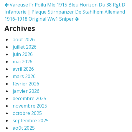
o
Vareuse Fr Poilu Mle 1915 Bleu Horizon Du 38 Rgt D
Navigation
k
Infanterie
|
Plaque Stirnpanzer De Stahlhem Allemand
des
articles
1916-1918 Original Ww1 Sniper
Archives
août 2026
juillet 2026
juin 2026
mai 2026
avril 2026
mars 2026
février 2026
janvier 2026
décembre 2025
novembre 2025
octobre 2025
septembre 2025
août 2025