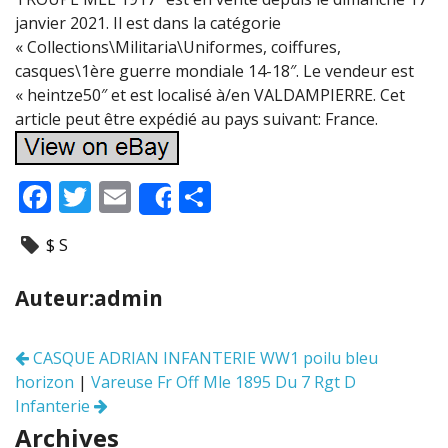
janvier 2021. Il est dans la catégorie
« Collections\Militaria\Uniformes, coiffures,
casques\1ère guerre mondiale 14-18″. Le vendeur est
« heintze50″ et est localisé à/en VALDAMPIERRE. Cet
article peut être expédié au pays suivant: France.
F
T
E
P
Share
ac
w
m
ar
$ S
e
itt
ai
ta
b
er
l
g
Auteur:admin
o
er
o
CASQUE ADRIAN INFANTERIE WW1 poilu bleu
Navigation
k
horizon
|
Vareuse Fr Off Mle 1895 Du 7 Rgt D
des
articles
Infanterie
Archives