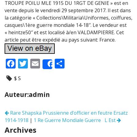
TROUPE POILU MLE 1915 DU 1RGT DE GENIE » est en
vente depuis le vendredi 29 septembre 2017. Il est dans
la catégorie « Collections\Militaria\Uniformes, coiffures,
casques\1ère guerre mondiale 14-18″. Le vendeur est
« heintze50″ et est localisé à/en VALDAMPIERRE. Cet
article peut être expédié au pays suivant: France.
F
T
E
P
Share
ac
w
m
ar
$ S
e
itt
ai
ta
b
er
l
g
Auteur:admin
o
er
o
Rare Shapska Prussienne d’officier en feutre Ersatz
Navigation
k
1914-1918
|
1 Re Guerre Mondiale Guerre L Est
des
articles
Archives