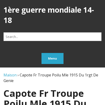
1ère guerre mondiale 14-
18
Search
for:
Menu
Maison
›
Capote Fr Troupe Poilu Mle 1915 Du 1rgt De
Genie
Capote Fr Troupe
Poilu Mle 1915 Du