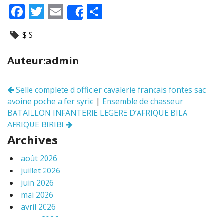
F
T
E
P
Share
ac
w
m
ar
$ S
e
itt
ai
ta
b
er
l
g
Auteur:admin
o
er
o
Selle complete d officier cavalerie francais fontes sac
Navigation
k
avoine poche a fer syrie
|
Ensemble de chasseur
des
articles
BATAILLON INFANTERIE LEGERE D’AFRIQUE BILA
AFRIQUE BIRIBI
Archives
août 2026
juillet 2026
juin 2026
mai 2026
avril 2026