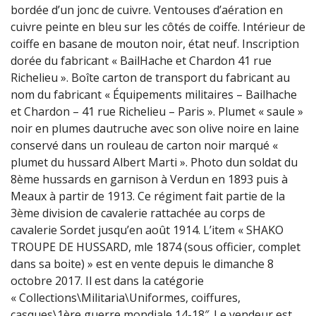
bordée d’un jonc de cuivre. Ventouses d’aération en
cuivre peinte en bleu sur les côtés de coiffe. Intérieur de
coiffe en basane de mouton noir, état neuf. Inscription
dorée du fabricant « BailHache et Chardon 41 rue
Richelieu ». Boîte carton de transport du fabricant au
nom du fabricant « Équipements militaires – Bailhache
et Chardon – 41 rue Richelieu – Paris ». Plumet « saule »
noir en plumes dautruche avec son olive noire en laine
conservé dans un rouleau de carton noir marqué «
plumet du hussard Albert Marti ». Photo dun soldat du
8ème hussards en garnison à Verdun en 1893 puis à
Meaux à partir de 1913. Ce régiment fait partie de la
3ème division de cavalerie rattachée au corps de
cavalerie Sordet jusqu’en août 1914. L’item « SHAKO
TROUPE DE HUSSARD, mle 1874 (sous officier, complet
dans sa boite) » est en vente depuis le dimanche 8
octobre 2017. Il est dans la catégorie
« Collections\Militaria\Uniformes, coiffures,
casques\1ère guerre mondiale 14-18″. Le vendeur est