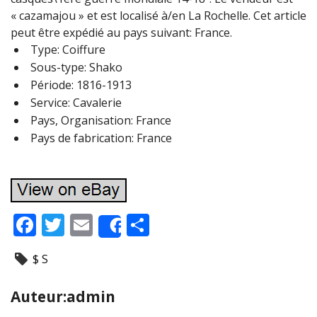
« cazamajou » et est localisé à/en La Rochelle. Cet article
peut être expédié au pays suivant: France.
Type: Coiffure
Sous-type: Shako
Période: 1816-1913
Service: Cavalerie
Pays, Organisation: France
Pays de fabrication: France
F
T
E
P
Share
ac
w
m
ar
$ S
e
itt
ai
ta
b
er
l
g
Auteur:admin
o
er