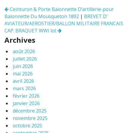
o
Ceinturon & Porte Baionnette D’artillerie-pour
Navigation
k
Baionnette Du Mousqueton 1892
|
BREVET D’
des
articles
AVIATEUR/AEROSTIER/BALLON MILITAIRE FRANCAIS
CAP. BRAQUET WWI lot
Archives
août 2026
juillet 2026
juin 2026
mai 2026
avril 2026
mars 2026
février 2026
janvier 2026
décembre 2025
novembre 2025
octobre 2025