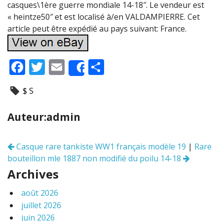
casques\1ère guerre mondiale 14-18″. Le vendeur est
« heintze50″ et est localisé à/en VALDAMPIERRE. Cet
article peut être expédié au pays suivant: France.
F
T
E
P
Share
ac
w
m
ar
$ S
e
itt
ai
ta
b
er
l
g
Auteur:admin
o
er
o
Casque rare tankiste WW1 français modèle 19
|
Rare
Navigation
k
bouteillon mle 1887 non modifié du poilu 14-18
des
articles
Archives
août 2026
juillet 2026
juin 2026