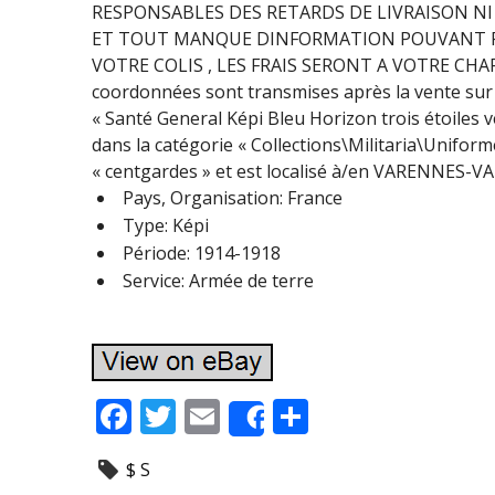
RESPONSABLES DES RETARDS DE LIVRAISON NI
ET TOUT MANQUE DINFORMATION POUVANT RET
VOTRE COLIS , LES FRAIS SERONT A VOTRE CHARGE
coordonnées sont transmises après la vente su
« Santé General Képi Bleu Horizon trois étoiles ve
dans la catégorie « Collections\Militaria\Unifor
« centgardes » et est localisé à/en VARENNES-VAU
Pays, Organisation: France
Type: Képi
Période: 1914-1918
Service: Armée de terre
F
T
E
P
Share
ac
w
m
ar
$ S
e
itt
ai
ta