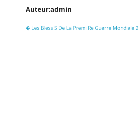
b
er
l
g
Auteur:admin
o
er
o
Les Bless S De La Premi Re Guerre Mondiale 2
Navigation
k
des
articles