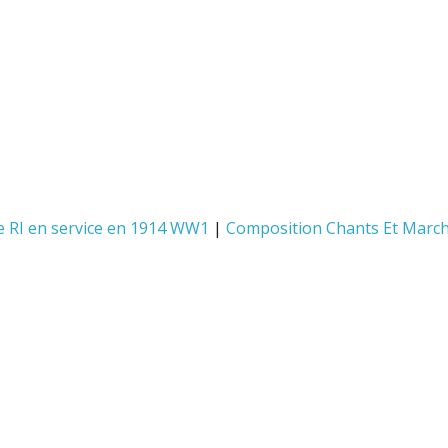
2e RI en service en 1914 WW1
|
Composition Chants Et Marc