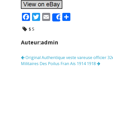
F
T
E
P
Share
ac
w
m
ar
$ S
e
itt
ai
ta
b
er
l
g
Auteur:admin
o
er
o
Original Authentique veste vareuse officier 3
Navigation
k
Militaires Des Poilus Fran Ais 1914 1918
des
articles