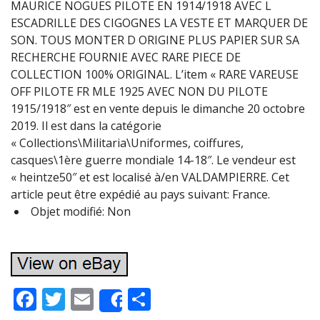
MAURICE NOGUES PILOTE EN 1914/1918 AVEC L
ESCADRILLE DES CIGOGNES LA VESTE ET MARQUER DE
SON. TOUS MONTER D ORIGINE PLUS PAPIER SUR SA
RECHERCHE FOURNIE AVEC RARE PIECE DE
COLLECTION 100% ORIGINAL. L’item « RARE VAREUSE
OFF PILOTE FR MLE 1925 AVEC NON DU PILOTE
1915/1918″ est en vente depuis le dimanche 20 octobre
2019. Il est dans la catégorie
« Collections\Militaria\Uniformes, coiffures,
casques\1ère guerre mondiale 14-18″. Le vendeur est
« heintze50″ et est localisé à/en VALDAMPIERRE. Cet
article peut être expédié au pays suivant: France.
Objet modifié: Non
F
T
E
P
Share