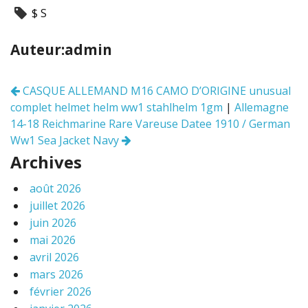
ac
w
m
ar
$ S
e
itt
ai
ta
b
er
l
g
Auteur:admin
o
er
o
CASQUE ALLEMAND M16 CAMO D’ORIGINE unusual
Navigation
k
complet helmet helm ww1 stahlhelm 1gm
|
Allemagne
des
articles
14-18 Reichmarine Rare Vareuse Datee 1910 / German
Ww1 Sea Jacket Navy
Archives
août 2026
juillet 2026
juin 2026
mai 2026
avril 2026
mars 2026
février 2026