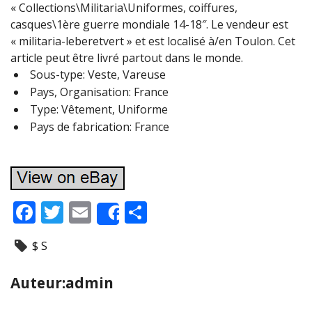
« Collections\Militaria\Uniformes, coiffures,
casques\1ère guerre mondiale 14-18″. Le vendeur est
« militaria-leberetvert » et est localisé à/en Toulon. Cet
article peut être livré partout dans le monde.
Sous-type: Veste, Vareuse
Pays, Organisation: France
Type: Vêtement, Uniforme
Pays de fabrication: France
F
T
E
P
Share
ac
w
m
ar
$ S
e
itt
ai
ta
b
er
l
g
Auteur:admin
o
er