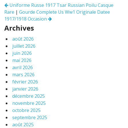
o
Uniforme Russe 1917 Tsar Russian Poilu Casque
Navigation
k
Rare
|
Gourde Complete Us Ww1 Originale Datee
des
articles
1917/1918 Occasion
Archives
août 2026
juillet 2026
juin 2026
mai 2026
avril 2026
mars 2026
février 2026
janvier 2026
décembre 2025
novembre 2025
octobre 2025
septembre 2025
août 2025