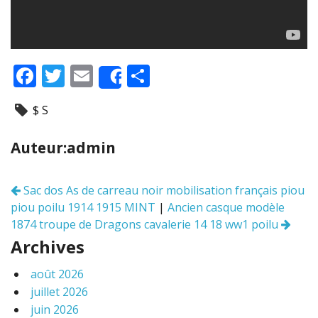
F
T
E
P
Share
ac
w
m
ar
$ S
e
itt
ai
ta
b
er
l
g
Auteur:admin
o
er
o
Sac dos As de carreau noir mobilisation français piou
Navigation
k
piou poilu 1914 1915 MINT
|
Ancien casque modèle
des
articles
1874 troupe de Dragons cavalerie 14 18 ww1 poilu
Archives
août 2026
juillet 2026
juin 2026