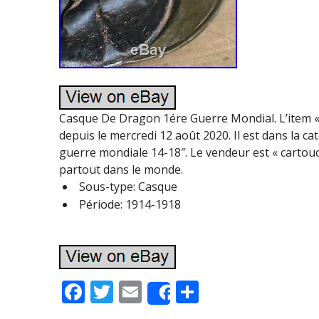
Casque De Dragon 1ére Guerre Mondial. L’item 
depuis le mercredi 12 août 2020. Il est dans la c
guerre mondiale 14-18″. Le vendeur est « cartouche
partout dans le monde.
Sous-type: Casque
Période: 1914-1918
F
T
E
P
Share
ac
w
m
ar