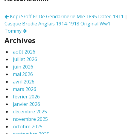
o
er
o
Kepi S/off Fr De Gendarmerie Mle 1895 Datee 1911
|
Navigation
k
Casque Brodie Anglais 1914-1918 Original Ww1
des
articles
Tommy
Archives
août 2026
juillet 2026
juin 2026
mai 2026
avril 2026
mars 2026
février 2026
janvier 2026
décembre 2025
novembre 2025
octobre 2025