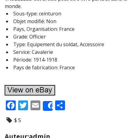
monde.
Sous-type: ceinturon
Objet modifié: Non
Pays, Organisation: France
Grade: Officier
Type: Equipement du soldat, Accessoire
Service: Cavalerie
Période: 1914-1918
Pays de fabrication: France
F
T
E
P
Share
ac
w
m
ar
$ S
e
itt
ai
ta
b
er
l
g
Auteur:admin