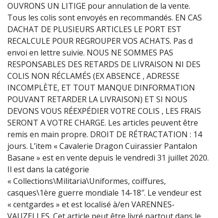
OUVRONS UN LITIGE pour annulation de la vente.
Tous les colis sont envoyés en recommandés. EN CAS
DACHAT DE PLUSIEURS ARTICLES LE PORT EST
RECALCULE POUR REGROUPER VOS ACHATS. Pas d
envoi en lettre suivie. NOUS NE SOMMES PAS
RESPONSABLES DES RETARDS DE LIVRAISON NI DES
COLIS NON RÉCLAMÉS (EX ABSENCE , ADRESSE
INCOMPLÈTE, ET TOUT MANQUE DINFORMATION
POUVANT RETARDER LA LIVRAISON) ET SI NOUS
DEVONS VOUS RÉEXPÉDIER VOTRE COLIS , LES FRAIS
SERONT A VOTRE CHARGE. Les articles peuvent être
remis en main propre. DROIT DE RÉTRACTATION : 14
jours. L’item « Cavalerie Dragon Cuirassier Pantalon
Basane » est en vente depuis le vendredi 31 juillet 2020.
Il est dans la catégorie
« Collections\Militaria\Uniformes, coiffures,
casques\1ère guerre mondiale 14-18″. Le vendeur est
« centgardes » et est localisé à/en VARENNES-
VAUZELLES. Cet article peut être livré partout dans le