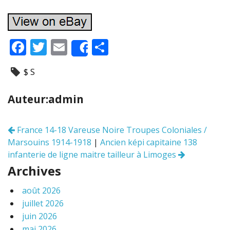
F
T
E
P
Share
ac
w
m
ar
$ S
e
itt
ai
ta
b
er
l
g
Auteur:admin
o
er
o
France 14-18 Vareuse Noire Troupes Coloniales /
Navigation
k
Marsouins 1914-1918
|
Ancien képi capitaine 138
des
articles
infanterie de ligne maitre tailleur à Limoges
Archives
août 2026
juillet 2026
juin 2026
mai 2026