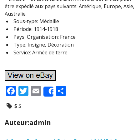
être expédié aux pays suivants: Amérique, Europe, Asie,
Australie.
Sous-type: Médaille
Période: 1914-1918
Pays, Organisation: France
Type: Insigne, Décoration
Service: Armée de terre
F
T
E
P
Share
ac
w
m
ar
$ S
e
itt
ai
ta
b
er
l
g
Auteur:admin
o
er