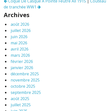
o
Coque De Casque A Pointe Feutre All 1915
|
Couteau
Navigation
k
de tranchée WW1
des
articles
Archives
août 2026
juillet 2026
juin 2026
mai 2026
avril 2026
mars 2026
février 2026
janvier 2026
décembre 2025
novembre 2025
octobre 2025
septembre 2025
août 2025
juillet 2025