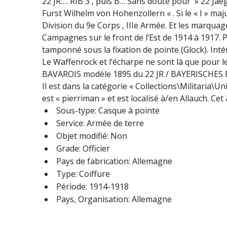
22 JR…. RIB 3 , puis B… Sans doute pour » 22 Ja
Furst Wilhelm von Hohenzollern « . Si le « I » maju
Division du 9e Corps , IIIe Armée. Et les marqua
Campagnes sur le front de l’Est de 1914 à 1917. 
tamponné sous la fixation de pointe (Glock). Intér
Le Waffenrock et l’écharpe ne sont là que pour l
BAVAROIS modèle 1895 du 22 JR / BAYERISCHES 
Il est dans la catégorie « Collections\Militaria\
est « pierriman » et est localisé à/en Allauch. Cet
Sous-type: Casque à pointe
Service: Armée de terre
Objet modifié: Non
Grade: Officier
Pays de fabrication: Allemagne
Type: Coiffure
Période: 1914-1918
Pays, Organisation: Allemagne