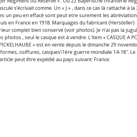
eger Regiment ou Reserve « . Ou 22 Bayerische Infanterie Re
scule s’écrivait comme. Un « J » , dans ce cas là rattaché à la
ges un peu en effacé sont peut etre surement les abréviation
Puis en France en 1918. Marquages du fabricant (Hersteller)
ieur complet bien conservé (voir photos). Je n’ai pas la jugula
es photos , seul le casque est à vendre. L’item « CASQUE A 
PICKELHAUBE » est en vente depuis le dimanche 29 novembr
Uniformes, coiffures, casques\1ère guerre mondiale 14-18″. L
 article peut être expédié au pays suivant: France.