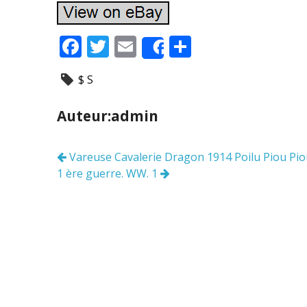
F
T
E
P
Share
ac
w
m
ar
$ S
e
itt
ai
ta
b
er
l
g
Auteur:admin
o
er
o
Vareuse Cavalerie Dragon 1914 Poilu Piou Pi
Navigation
k
1 ère guerre. WW. 1
des
articles