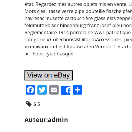
état. Regardez mes autres objets mis en vente. L
Mots clés : tasse verre pipe bouteille flasche p
havresac musette cartouchière glass glas zeppe
feldmutz kaiser hindenburg franz josef bleu hor
Réglementaire 1914 porcelaine Ww1 patriotique ca
catégorie « Collections\Militaria\Accessoires, p
« remivaux » et est localisé à/en Verdun. Cet art
Sous-type: Casque
F
T
E
P
Share
ac
w
m
ar
$ S
e
itt
ai
ta
b
er
l
g
Auteur:admin
o
er