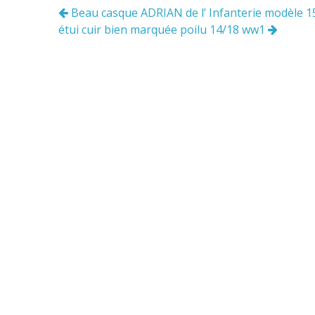
o
Beau casque ADRIAN de l’ Infanterie modèle 15
Navigation
k
étui cuir bien marquée poilu 14/18 ww1
des
articles