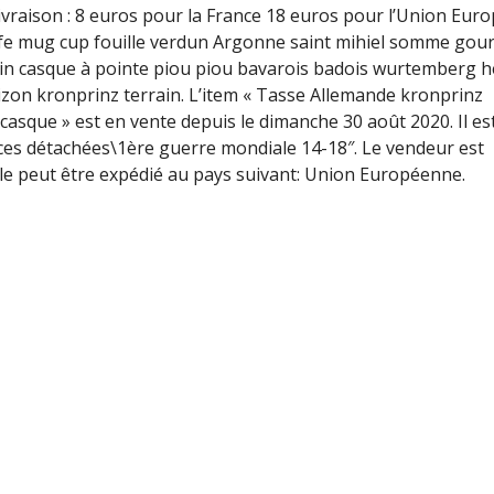
ivraison : 8 euros pour la France 18 euros pour l’Union Eur
feife mug cup fouille verdun Argonne saint mihiel somme gou
lin casque à pointe piou piou bavarois badois wurtemberg 
izon kronprinz terrain. L’item « Tasse Allemande kronprinz
sque » est en vente depuis le dimanche 30 août 2020. Il est
ièces détachées\1ère guerre mondiale 14-18″. Le vendeur est
icle peut être expédié au pays suivant: Union Européenne.