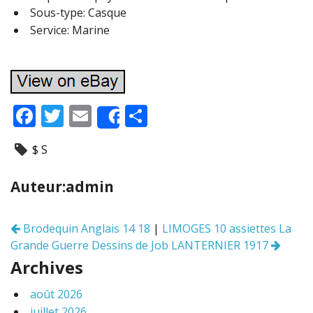
Sous-type: Casque
Service: Marine
F
T
E
P
Share
ac
w
m
ar
$ S
e
itt
ai
ta
b
er
l
g
Auteur:admin
o
er
o
Brodequin Anglais 14 18
|
LIMOGES 10 assiettes La
Navigation
k
Grande Guerre Dessins de Job LANTERNIER 1917
des
articles
Archives
août 2026
juillet 2026