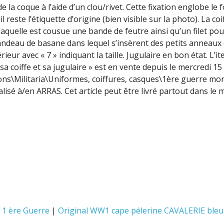
 la coque à l’aide d’un clou/rivet. Cette fixation englobe le 
 il reste l’étiquette d’origine (bien visible sur la photo). La coi
laquelle est cousue une bande de feutre ainsi qu’un filet pou
 bandeau de basane dans lequel s’insèrent des petits anneaux
eur avec « 7 » indiquant la taille. Jugulaire en bon état. L’i
 coiffe et sa jugulaire » est en vente depuis le mercredi 15
tions\Militaria\Uniformes, coiffures, casques\1ère guerre mo
calisé à/en ARRAS. Cet article peut être livré partout dans le
 1 ère Guerre
|
Original WW1 cape pélerine CAVALERIE bleu