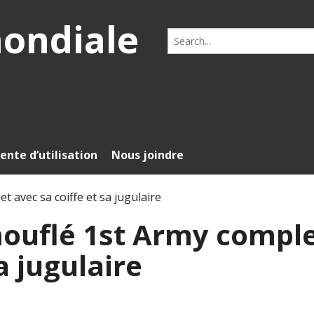
mondiale
Search
for:
ente d’utilisation
Nous joindre
 avec sa coiffe et sa jugulaire
ouflé 1st Army compl
a jugulaire