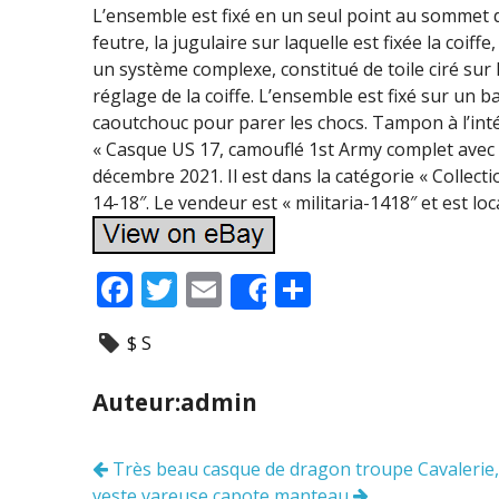
L’ensemble est fixé en un seul point au sommet de
feutre, la jugulaire sur laquelle est fixée la coiffe,
un système complexe, constitué de toile ciré sur 
réglage de la coiffe. L’ensemble est fixé sur un
caoutchouc pour parer les chocs. Tampon à l’intéri
« Casque US 17, camouflé 1st Army complet avec sa
décembre 2021. Il est dans la catégorie « Collec
14-18″. Le vendeur est « militaria-1418″ et est lo
F
T
E
P
Share
ac
w
m
ar
$ S
e
itt
ai
ta
b
er
l
g
Auteur:admin
o
er
o
Très beau casque de dragon troupe Cavalerie,
Navigation
veste vareuse capote manteau
des