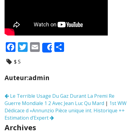
F
T
E
P
Share
ac
w
m
ar
$ S
e
itt
ai
ta
b
er
l
g
Auteur:admin
o
er
o
Le Terrible Usage Du Gaz Durant La Premi Re
Navigation
k
Guerre Mondiale 1 2 Avec Jean Luc Qu Mard
|
1st WW
des
articles
Dédicace d »Annunzio Pièce unique int. Historique ++
Estimation d’Expert
Archives