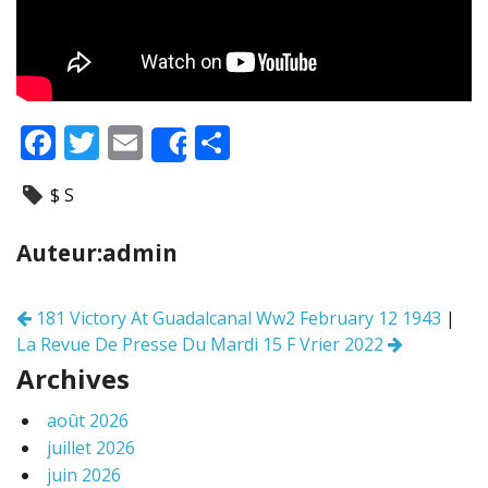
F
T
E
P
Share
ac
w
m
ar
$ S
e
itt
ai
ta
b
er
l
g
Auteur:admin
o
er
o
181 Victory At Guadalcanal Ww2 February 12 1943
|
Navigation
k
La Revue De Presse Du Mardi 15 F Vrier 2022
des
articles
Archives
août 2026
juillet 2026
juin 2026