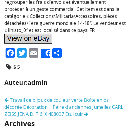
regrouper les frais d’envois et éventuellement
procéder à un geste commercial. Cet item est dans la
catégorie « Collections\Militaria\Accessoires, pièces
détachées\1ère guerre mondiale 14-18″. Le vendeur est
« lihisto_0″ et est localisé dans ce pays: FR.
F
T
E
P
Share
ac
w
m
ar
$ S
e
itt
ai
ta
b
er
l
g
Auteur:admin
o
er
o
Travail de bijoux de couleur verte Boîte en os
Navigation
k
décorée Décoration
|
Paire d anciennes Jumelles CARL
des
articles
ZEISS JENA D. F. 6. X 408097 Etui cuir
Archives