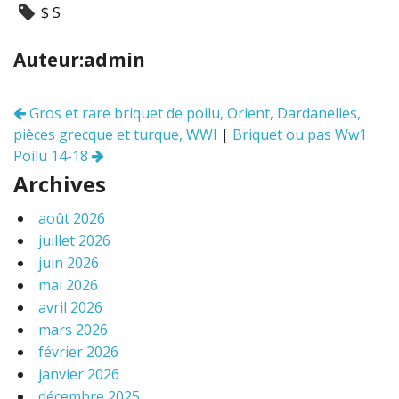
$ S
e
itt
ai
ta
b
er
l
g
Auteur:admin
o
er
o
Gros et rare briquet de poilu, Orient, Dardanelles,
Navigation
k
pièces grecque et turque, WWI
|
Briquet ou pas Ww1
des
articles
Poilu 14-18
Archives
août 2026
juillet 2026
juin 2026
mai 2026
avril 2026
mars 2026
février 2026
janvier 2026
décembre 2025