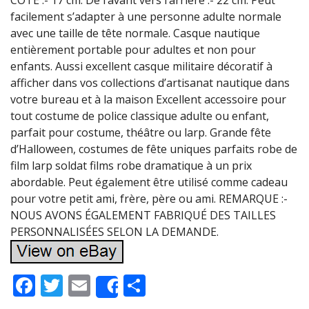
CÔTÉ :- 17 cm. De l’avant vers l’arrière :- 22 cm. Peut
facilement s’adapter à une personne adulte normale
avec une taille de tête normale. Casque nautique
entièrement portable pour adultes et non pour
enfants. Aussi excellent casque militaire décoratif à
afficher dans vos collections d’artisanat nautique dans
votre bureau et à la maison Excellent accessoire pour
tout costume de police classique adulte ou enfant,
parfait pour costume, théâtre ou larp. Grande fête
d’Halloween, costumes de fête uniques parfaits robe de
film larp soldat films robe dramatique à un prix
abordable. Peut également être utilisé comme cadeau
pour votre petit ami, frère, père ou ami. REMARQUE :-
NOUS AVONS ÉGALEMENT FABRIQUÉ DES TAILLES
PERSONNALISÉES SELON LA DEMANDE.
F
T
E
P
Share
ac
w
m
ar