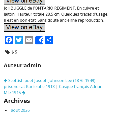
Joli BUGGLE de l’ONTARIO REGIMENT. En cuivre et
laiton. Hauteur totale 28,5 cm. Quelques traces d’usage.
Il est en bon état. Sans doute ancienne reproduction.
F
T
E
P
Share
ac
w
m
ar
$ S
e
itt
ai
ta
b
er
l
g
Auteur:admin
o
er
o
Scottish poet Joseph Johnson Lee (1876-1949)
Navigation
k
prisoner at Karlsruhe 1918
|
Casque français Adrian
des
articles
Mle 1915
Archives
août 2026