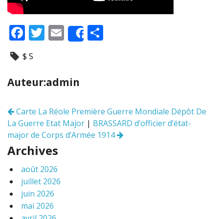
F
T
E
P
Share
ac
w
m
ar
$ S
e
itt
ai
ta
b
er
l
g
Auteur:admin
o
er
o
Carte La Réole Première Guerre Mondiale Dépôt De
Navigation
k
La Guerre Etat Major
|
BRASSARD d’officier d’état-
des
articles
major de Corps d’Armée 1914
Archives
août 2026
juillet 2026
juin 2026
mai 2026
avril 2026