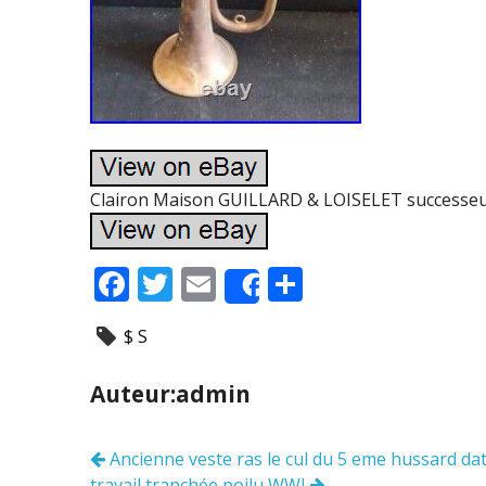
Clairon Maison GUILLARD & LOISELET successeu
F
T
E
P
Share
ac
w
m
ar
$ S
e
itt
ai
ta
b
er
l
g
Auteur:admin
o
er
o
Ancienne veste ras le cul du 5 eme hussard da
Navigation
travail tranchée poilu WWI
des