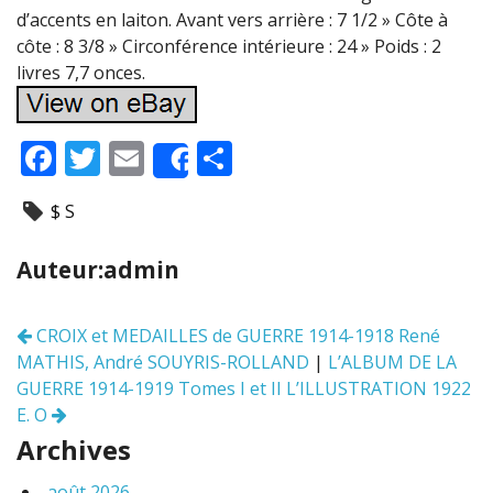
d’accents en laiton. Avant vers arrière : 7 1/2 » Côte à
côte : 8 3/8 » Circonférence intérieure : 24 » Poids : 2
livres 7,7 onces.
F
T
E
P
Share
ac
w
m
ar
$ S
e
itt
ai
ta
b
er
l
g
Auteur:admin
o
er
o
CROIX et MEDAILLES de GUERRE 1914-1918 René
Navigation
k
MATHIS, André SOUYRIS-ROLLAND
|
L’ALBUM DE LA
des
articles
GUERRE 1914-1919 Tomes I et II L’ILLUSTRATION 1922
E. O
Archives
août 2026