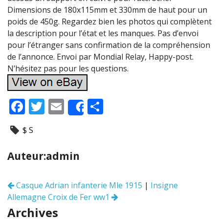
Dimensions de 180x115mm et 330mm de haut pour un
poids de 450g. Regardez bien les photos qui complètent
la description pour l’état et les manques. Pas d’envoi
pour l’étranger sans confirmation de la compréhension
de l’annonce. Envoi par Mondial Relay, Happy-post.
N’hésitez pas pour les questions.
F
T
E
P
Share
ac
w
m
ar
$ S
e
itt
ai
ta
b
er
l
g
Auteur:admin
o
er
o
Casque Adrian infanterie Mle 1915
|
Insigne
Navigation
k
Allemagne Croix de Fer ww1
des
articles
Archives