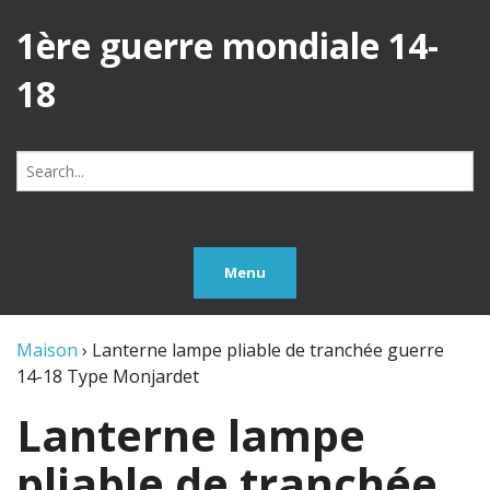
1ère guerre mondiale 14-
18
Search
for:
Menu
Maison
›
Lanterne lampe pliable de tranchée guerre
14-18 Type Monjardet
Lanterne lampe
pliable de tranchée