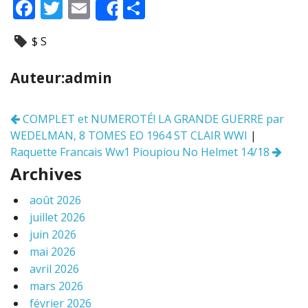
F
T
E
P
Share
ac
w
m
ar
$ S
e
itt
ai
ta
b
er
l
g
Auteur:admin
o
er
o
COMPLET et NUMEROTÉ! LA GRANDE GUERRE par
Navigation
k
WEDELMAN, 8 TOMES EO 1964 ST CLAIR WWI
|
des
articles
Raquette Francais Ww1 Pioupiou No Helmet 14/18
Archives
août 2026
juillet 2026
juin 2026
mai 2026
avril 2026
mars 2026
février 2026