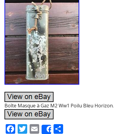
Boîte Masque à Gaz M2 Ww1 Poilu Bleu Horizon.
F
T
E
P
Share