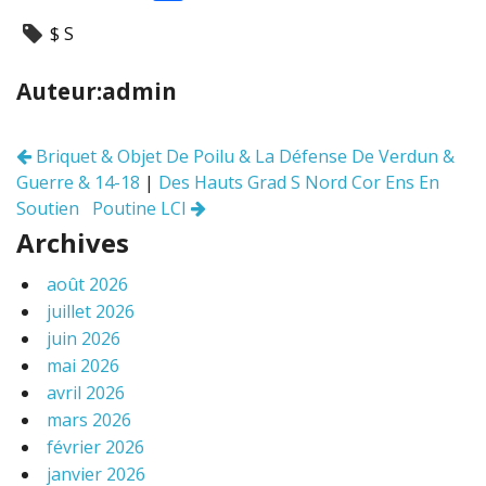
ac
w
m
ar
$ S
e
itt
ai
ta
b
er
l
g
Auteur:admin
o
er
o
Briquet & Objet De Poilu & La Défense De Verdun &
Navigation
k
Guerre & 14-18
|
Des Hauts Grad S Nord Cor Ens En
des
articles
Soutien Poutine LCI
Archives
août 2026
juillet 2026
juin 2026
mai 2026
avril 2026
mars 2026
février 2026
janvier 2026