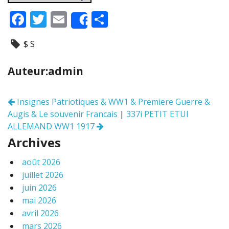
F
T
E
P
Share
ac
w
m
ar
$ S
e
itt
ai
ta
b
er
l
g
Auteur:admin
o
er
o
Insignes Patriotiques & WW1 & Premiere Guerre &
Navigation
k
Augis & Le souvenir Francais
|
337i PETIT ETUI
des
articles
ALLEMAND WW1 1917
Archives
août 2026
juillet 2026
juin 2026
mai 2026
avril 2026
mars 2026