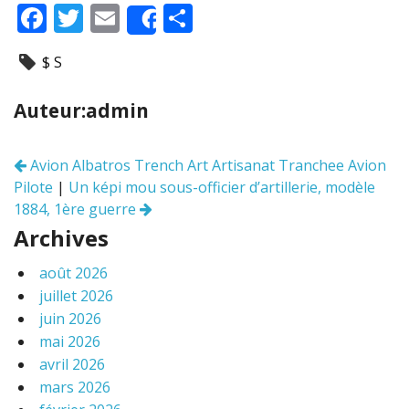
F
T
E
P
Share
ac
w
m
ar
$ S
e
itt
ai
ta
b
er
l
g
Auteur:admin
o
er
o
Avion Albatros Trench Art Artisanat Tranchee Avion
Navigation
k
Pilote
|
Un képi mou sous-officier d’artillerie, modèle
des
articles
1884, 1ère guerre
Archives
août 2026
juillet 2026
juin 2026
mai 2026
avril 2026
mars 2026