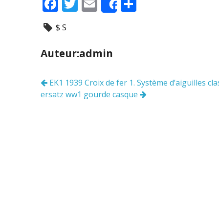
F
T
E
P
Share
ac
w
m
ar
$ S
e
itt
ai
ta
b
er
l
g
Auteur:admin
o
er
o
EK1 1939 Croix de fer 1. Système d’aiguilles clas
Navigation
k
ersatz ww1 gourde casque
des
articles