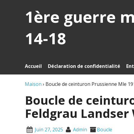
1ère guerre 
14-18
Accueil
Déclaration de confidentialité
Ent
Maison
›
Boucle de ceinturon Prussienne Mle 1
Boucle de ceintur
Feldgrau Landser
Juin 27, 2025
Admin
Boucle