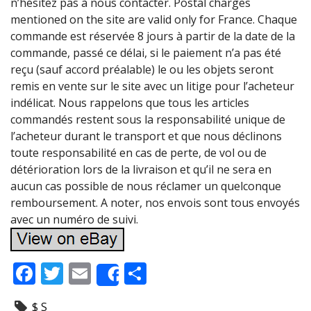
n’hésitez pas à nous contacter. Postal charges
mentioned on the site are valid only for France. Chaque
commande est réservée 8 jours à partir de la date de la
commande, passé ce délai, si le paiement n’a pas été
reçu (sauf accord préalable) le ou les objets seront
remis en vente sur le site avec un litige pour l’acheteur
indélicat. Nous rappelons que tous les articles
commandés restent sous la responsabilité unique de
l’acheteur durant le transport et que nous déclinons
toute responsabilité en cas de perte, de vol ou de
détérioration lors de la livraison et qu’il ne sera en
aucun cas possible de nous réclamer un quelconque
remboursement. A noter, nos envois sont tous envoyés
avec un numéro de suivi.
F
T
E
P
Share
ac
w
m
ar
$ S