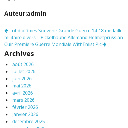
e
itt
ai
ta
b
er
l
g
Auteur:admin
o
er
o
Lot diplômes Souvenir Grande Guerre 14-18 médaille
Navigation
k
militaire divers
|
Pickelhaube Allemand Helmetprussian
des
articles
Cuir Première Guerre Mondiale WithEnlist Pic
Archives
août 2026
juillet 2026
juin 2026
mai 2026
avril 2026
mars 2026
février 2026
janvier 2026
décembre 2025