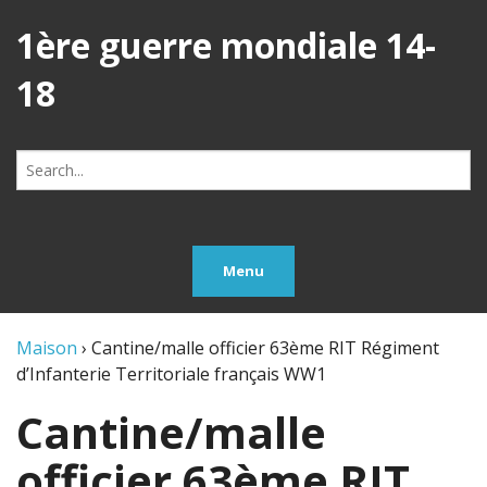
1ère guerre mondiale 14-
18
Search
for:
Menu
Maison
›
Cantine/malle officier 63ème RIT Régiment
d’Infanterie Territoriale français WW1
Cantine/malle
officier 63ème RIT