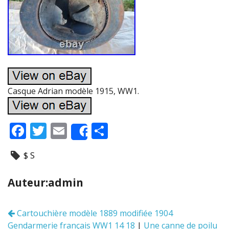
Casque Adrian modèle 1915, WW1.
F
T
E
P
Share
ac
w
m
ar
$ S
e
itt
ai
ta
b
er
l
g
Auteur:admin
o
er
o
Cartouchière modèle 1889 modifiée 1904
Navigation
k
Gendarmerie français WW1 14 18
|
Une canne de poilu
des