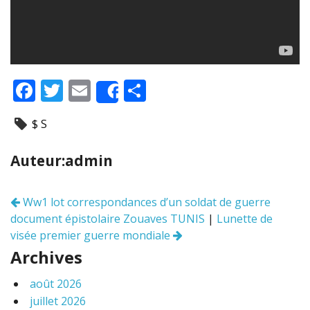
F
T
E
P
Share
ac
w
m
ar
$ S
e
itt
ai
ta
b
er
l
g
Auteur:admin
o
er
o
Ww1 lot correspondances d’un soldat de guerre
Navigation
k
document épistolaire Zouaves TUNIS
|
Lunette de
des
articles
visée premier guerre mondiale
Archives
août 2026
juillet 2026