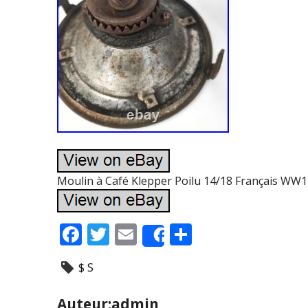
Moulin à Café Klepper Poilu 14/18 Français WW1 
F
T
E
P
Share
ac
w
m
ar
$ S
e
itt
ai
ta
b
er
l
g
Auteur:admin