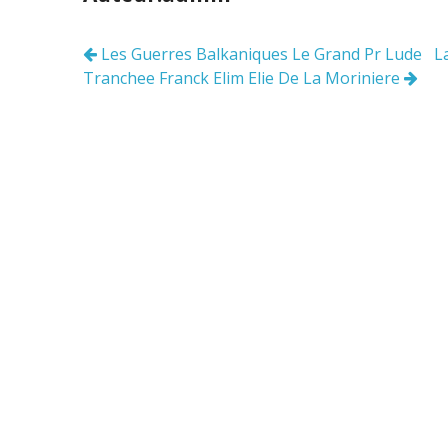
o
er
o
Les Guerres Balkaniques Le Grand Pr Lude La
Navigation
k
Tranchee Franck Elim Elie De La Moriniere
des
articles