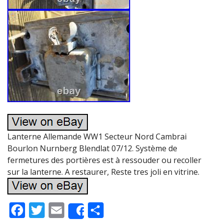
Lanterne Allemande WW1 Secteur Nord Cambrai
Bourlon Nurnberg Blendlat 07/12. Système de
fermetures des portières est à ressouder ou recoller
sur la lanterne. A restaurer, Reste tres joli en vitrine.
F
T
E
P
Share