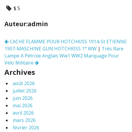
ac
w
m
ar
$ S
e
itt
ai
ta
b
er
l
g
Auteur:admin
o
er
o
CACHE FLAMME POUR HOTCHKISS 1914-St ETIENNE
Navigation
k
1907-MASCHINE GUN HOTCHKISS 1° WW
|
Très Rare
des
articles
Lampe A Pétrole Anglais Ww1 WW2 Marquage Pour
Vélo Militaire
Archives
août 2026
juillet 2026
juin 2026
mai 2026
avril 2026
mars 2026
février 2026