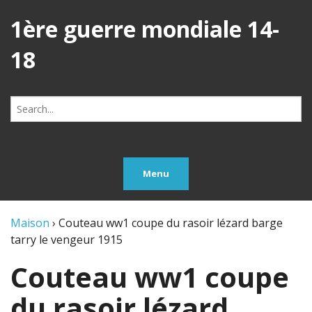
1ère guerre mondiale 14-
18
Search
for:
Menu
Maison
›
Couteau ww1 coupe du rasoir lézard barge
tarry le vengeur 1915
Couteau ww1 coupe
du rasoir lézard