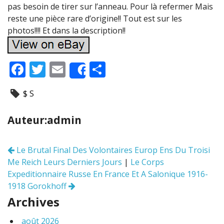
pas besoin de tirer sur l’anneau. Pour là refermer Mais
reste une pièce rare d’origine!! Tout est sur les
photos!!!! Et dans la description!!
F
T
E
P
Share
ac
w
m
ar
$ S
e
itt
ai
ta
b
er
l
g
Auteur:admin
o
er
o
Le Brutal Final Des Volontaires Europ Ens Du Troisi
Navigation
k
Me Reich Leurs Derniers Jours
|
Le Corps
des
articles
Expeditionnaire Russe En France Et A Salonique 1916-
1918 Gorokhoff
Archives
août 2026