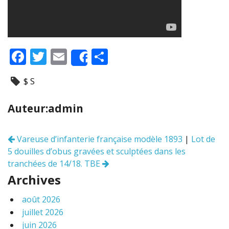
F
T
E
P
Share
ac
w
m
ar
$ S
e
itt
ai
ta
b
er
l
g
Auteur:admin
o
er
o
Vareuse d’infanterie française modèle 1893
|
Lot de
Navigation
k
5 douilles d’obus gravées et sculptées dans les
des
articles
tranchées de 14/18. TBE
Archives
août 2026
juillet 2026
juin 2026