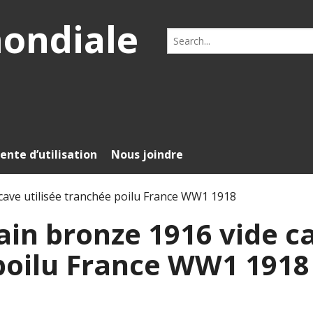
mondiale
Search
for:
ente d’utilisation
Nous joindre
ave utilisée tranchée poilu France WW1 1918
in bronze 1916 vide c
 poilu France WW1 1918