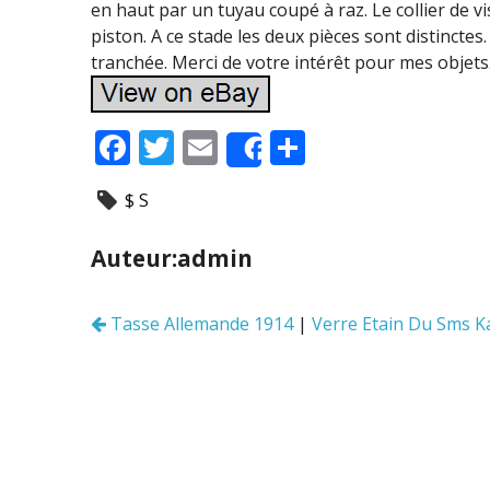
en haut par un tuyau coupé à raz. Le collier de vis
piston. A ce stade les deux pièces sont distinctes
tranchée. Merci de votre intérêt pour mes objets
F
T
E
P
Share
ac
w
m
ar
$ S
e
itt
ai
ta
b
er
l
g
Auteur:admin
o
er
o
Tasse Allemande 1914
|
Verre Etain Du Sms K
Navigation
k
des
articles