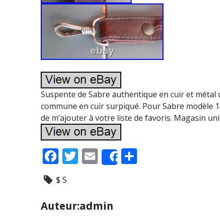
Suspente de Sabre authentique en cuir et métal 
commune en cuir surpiqué. Pour Sabre modèle 18
de m’ajouter à votre liste de favoris. Magasin 
F
T
E
P
Share
ac
w
m
ar
$ S
e
itt
ai
ta
b
er
l
g
Auteur:admin
o
er