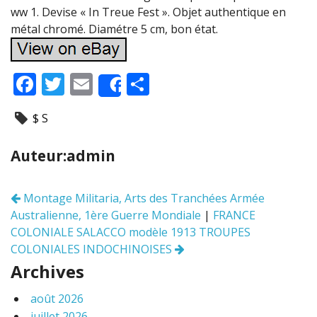
ww 1. Devise « In Treue Fest ». Objet authentique en
métal chromé. Diamétre 5 cm, bon état.
F
T
E
P
Share
ac
w
m
ar
$ S
e
itt
ai
ta
b
er
l
g
Auteur:admin
o
er
o
Montage Militaria, Arts des Tranchées Armée
Navigation
k
Australienne, 1ère Guerre Mondiale
|
FRANCE
des
articles
COLONIALE SALACCO modèle 1913 TROUPES
COLONIALES INDOCHINOISES
Archives
août 2026
juillet 2026