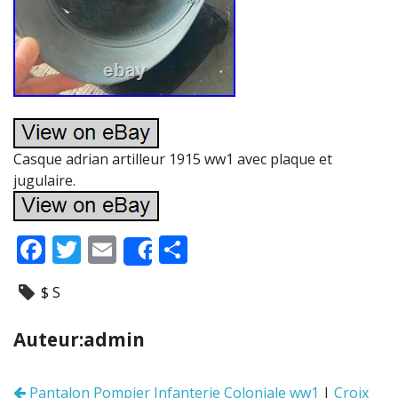
Casque adrian artilleur 1915 ww1 avec plaque et
jugulaire.
F
T
E
P
Share
ac
w
m
ar
$ S
e
itt
ai
ta
b
er
l
g
Auteur:admin
o
er
o
Pantalon Pompier Infanterie Coloniale ww1
|
Croix
Navigation